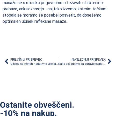
masaže se s stranko pogovorimo o težavah s hrbtenico,
prebavo, anksioznostjo… saj tako izvemo, katerim točkam
stopala se moramo še posebej posvetit, da dosežemo
optimalen učinek refleksne masaže.
PREJŠNJI PRISPEVEK
NASLEDNJI PRISPEVEK
Glivice na nohtih negativno vplivajo na naš imunski sistem
Kako poskrbimo za zdravje stopal doma?
Ostanite obveščeni.
-10% na nakup.