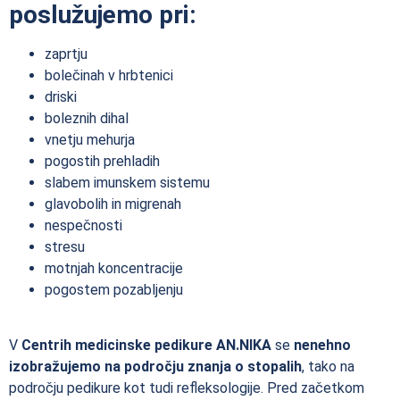
poslužujemo pri:
zaprtju
bolečinah v hrbtenici
driski
boleznih dihal
vnetju mehurja
pogostih prehladih
slabem imunskem sistemu
glavobolih in migrenah
nespečnosti
stresu
motnjah koncentracije
pogostem pozabljenju
V
Centrih medicinske pedikure AN.NIKA
se
nenehno
izobražujemo na področju znanja o stopalih
, tako na
področju pedikure kot tudi refleksologije. Pred začetkom