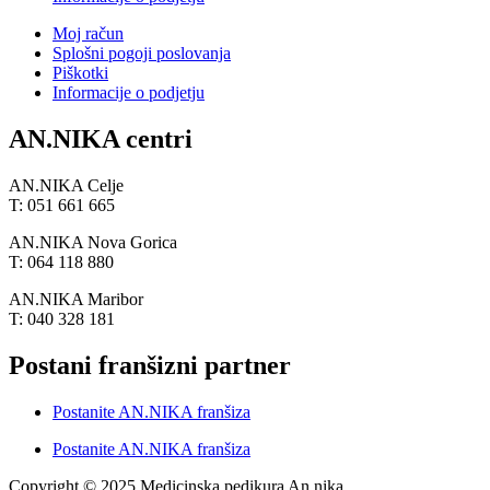
Moj račun
Splošni pogoji poslovanja
Piškotki
Informacije o podjetju
AN.NIKA centri
AN.NIKA Celje
T: 051 661 665
AN.NIKA Nova Gorica
T: 064 118 880
AN.NIKA Maribor
T: 040 328 181
Postani franšizni partner
Postanite AN.NIKA franšiza
Postanite AN.NIKA franšiza
Copyright © 2025 Medicinska pedikura An.nika.