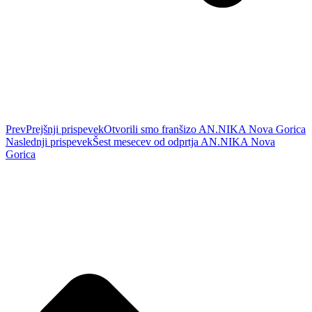
Prev
Prejšnji prispevek
Otvorili smo franšizo AN.NIKA Nova Gorica
Naslednji prispevek
Šest mesecev od odprtja AN.NIKA Nova
Gorica