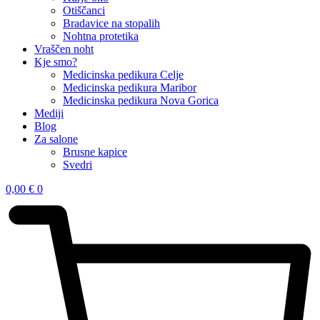
Otiščanci
Bradavice na stopalih
Nohtna protetika
Vraščen noht
Kje smo?
Medicinska pedikura Celje
Medicinska pedikura Maribor
Medicinska pedikura Nova Gorica
Mediji
Blog
Za salone
Brusne kapice
Svedri
0,00
€
0