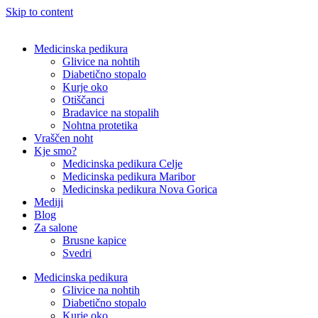
Skip to content
Medicinska pedikura
Glivice na nohtih
Diabetično stopalo
Kurje oko
Otiščanci
Bradavice na stopalih
Nohtna protetika
Vraščen noht
Kje smo?
Medicinska pedikura Celje
Medicinska pedikura Maribor
Medicinska pedikura Nova Gorica
Mediji
Blog
Za salone
Brusne kapice
Svedri
Medicinska pedikura
Glivice na nohtih
Diabetično stopalo
Kurje oko