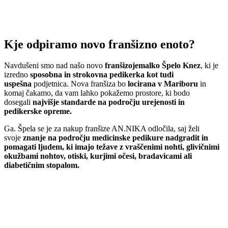
Kje odpiramo novo franšizno enoto?
Navdušeni smo nad našo novo
franšizojemalko Špelo Knez
, ki je
izredno
sposobna in strokovna pedikerka kot tudi
uspešna
podjetnica. Nova franšiza bo
locirana v Mariboru
in
komaj čakamo, da vam lahko pokažemo prostore, ki bodo
dosegali
najvišje standarde na področju urejenosti in
pedikerske opreme.
Ga. Špela se je za nakup franšize AN.NIKA odločila, saj želi
svoje
znanje na področju medicinske pedikure nadgradit in
pomagati ljudem, ki imajo težave z vraščenimi nohti, glivičnimi
okužbami nohtov, otiski, kurjimi očesi, bradavicami ali
diabetičnim stopalom.