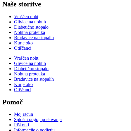
Naše storitve
Vraščen noht
Glivice na nohtih
Diabetično stopalo
Nohtna protetika
Bradavice na stopalih
Kurje oko
Otiščanci
Vraščen noht
Glivice na nohtih
Diabetično stopalo
Nohtna protetika
Bradavice na stopalih
Kurje oko
Otiščanci
Pomoč
Moj račun
Splošni pogoji poslovanja
Piškotki
Informacije o podjetju