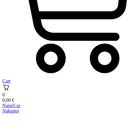
Cart
0
0,00
€
Naroči se
Nakupuj