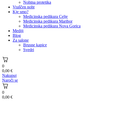
Nohtna protetika
Vraščen noht
Kje smo?
Medicinska pedikura Celje
Medicinska pedikura Maribor
Medicinska pedikura Nova Gorica
Mediji
Blog
Za salone
Brusne kapice
Svedri
0
0,00
€
Nakupuj
Naroči se
0
0,00
€