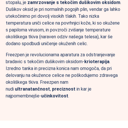
stopalu, je
zamrzovanje s tekočim dušikovim oksidom
.
Dušikov oksid je pri normalnih pogojih plin, vendar ga lahko
utekočinimo pri dovolj visokih tlakih. Tako nizka
temperatura uniči celice na povrhnjici kože, ki so okužene
s papiloma virusom, in povzroči zvišanje temperature
okoliškega tkiva (naraven odziv našega telesa), kar še
dodano spodbudi uničenje okuženih celic.
Freezpen je revolucionarna aparatura za odstranjevanje
bradavic s tekočim dušikovim oksidom-
krioterapija
.
Izredno tanka in precizna konica nam omogoča, da pri
delovanju na okužence celice ne poškodujemo zdravega
okoliškega tkiva. Freezpen nam
nudi
ultranatančnost
,
preciznost
in kar je
najpomembnejše-
učinkovitost
.