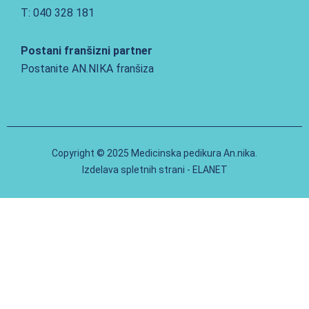
T: 040 328 181
Postani franšizni partner
Postanite AN.NIKA franšiza
Copyright © 2025 Medicinska pedikura An.nika.
Izdelava spletnih strani - ELANET