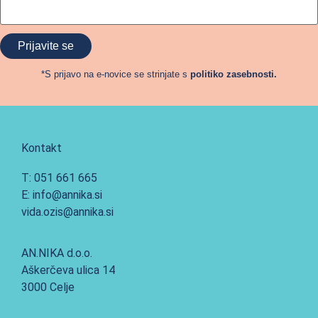
*S prijavo na e-novice se strinjate s
politiko zasebnosti.
Kontakt
T: 051 661 665
E: info@annika.si
vida.ozis@annika.si
AN.NIKA d.o.o.
Aškerčeva ulica 14
3000 Celje