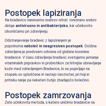
Postopek lapiziranja
Na bradavico nanesemo srebrov nitrat. Ionizirano srebro
deluje
antivirusno in antibakterijsko
, kar učinkovito
izkoriščamo pri zdravljenju.
Odstranjevanje bradavic z lapiziranjem je
popolnoma
neboleč in neagresiven postopek
. Dolžina
zdravljena je predvsem odvisna od globine korenine
bradavice. V času zdravljenja bradavic svetujemo jemanje
vitaminskih pripravkov in probiotikov za hitrejše obnavljanje
kože med zdravljenjem.Bradavice, ki se pojavljajo na
stopalu so sploščene in rastejo navznoter, pri hoji in
pritisku nanje pa nekateri čutijo zbadajočo bolečino.
Postopek zamrzovanja
Zelo učinkovita metoda, s katero uničimo bradavice na