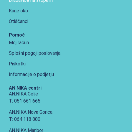
Bradavice na stopalih
Kurje oko
Otiščanci
Pomoč
Moj račun
Splošni pogoji poslovanja
Piškotki
Informacije o podjetju
AN.NIKA centri
AN.NIKA Celje
T: 051 661 665
AN.NIKA Nova Gorica
T: 064 118 880
AN.NIKA Maribor