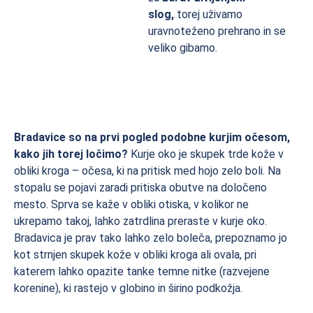
slog,
torej uživamo
uravnoteženo prehrano in se
veliko gibamo.
Bradavice so na prvi pogled podobne kurjim očesom,
kako jih torej ločimo?
Kurje oko je skupek trde kože v
obliki kroga – očesa, ki na pritisk med hojo zelo boli. Na
stopalu se pojavi zaradi pritiska obutve na določeno
mesto. Sprva se kaže v obliki otiska, v kolikor ne
ukrepamo takoj, lahko zatrdlina preraste v kurje oko.
Bradavica je prav tako lahko zelo boleča, prepoznamo jo
kot strnjen skupek kože v obliki kroga ali ovala, pri
katerem lahko opazite tanke temne nitke (razvejene
korenine), ki rastejo v globino in širino podkožja.