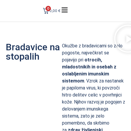
0
0,00
€
Bradavice na
Okužbe z bradavicami so zelo
pogoste, največkrat se
stopalih
pojavijo pri
otrocih,
mladostnikih in osebah z
oslabljenim imunskim
sistemom
. Vzrok za nastanek
je papiloma virus, ki povzroči
hitro delitev celic v povrhnjici
kože. Njihov razvoj je pogojen z
delovanjem imunskega
sistema, zato je zelo
pomembno, da skrbimo
za
zdrav življenjski