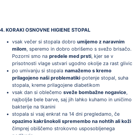
4. KORAKI OSNOVNE HIGIENE STOPAL
vsak večer si stopala dobro
umijemo z naravnim
milom
, speremo in dobro obrišemo s svežo brisačo.
Pozorni smo na
predele med prsti
, kjer se v
prisotnosti vlage ustvari ugodno okolje za rast glivic
po umivanju si stopala
namažemo s kremo
prilagojeno naši problematiki
-potenje stopal, suha
stopala, kreme prilagojene diabetikom
vsak dan si oblečemo
sveže bombažne nogavice
,
najboljše bele barve, saj jih lahko kuhamo in uničimo
bakterije na tkanini
stopala si vsaj enkrat na 14 dni pregledamo, če
opazimo kakršnokoli spremembo na nohtih ali koži
čimprej obiščemo strokovno usposobljenega