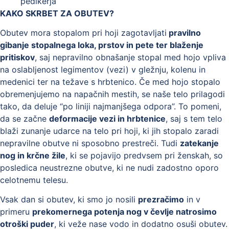
pedikerja
KAKO SKRBET ZA OBUTEV?
Obutev mora stopalom pri hoji zagotavljati
pravilno
gibanje stopalnega loka, prstov in pete ter blaženje
pritiskov
, saj nepravilno obnašanje stopal med hojo vpliva
na oslabljenost legimentov (vezi) v gležnju, kolenu in
medenici ter na težave s hrbtenico. Če med hojo stopalo
obremenjujemo na napačnih mestih, se naše telo prilagodi
tako, da deluje “po liniji najmanjšega odpora”. To pomeni,
da se začne
deformacije vezi in hrbtenice
, saj s tem telo
blaži zunanje udarce na telo pri hoji, ki jih stopalo zaradi
nepravilne obutve ni sposobno prestreči. Tudi
zatekanje
nog in krčne žile
, ki se pojavijo predvsem pri ženskah, so
posledica neustrezne obutve, ki ne nudi zadostno oporo
celotnemu telesu.
Vsak dan si obutev, ki smo jo nosili
prezračimo
in v
primeru
prekomernega potenja nog v čevlje natrosimo
otroški puder
, ki veže nase vodo in dodatno osuši obutev.