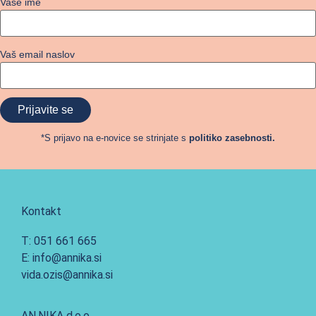
Vaše ime
Vaš email naslov
*S prijavo na e-novice se strinjate s
politiko zasebnosti.
Kontakt
T: 051 661 665
E: info@annika.si
vida.ozis@annika.si
AN.NIKA d.o.o.