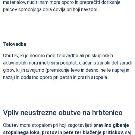
materialov, nuditi nam mora oporo in preprečiti dotikanje
palcev sprednjega dela čevlja pri hoji navzdol
.
Telovadba
Obutev, ki jo nosimo med telovadbo ali pri skupinskih
aktivnostih mora imeti širši podplat, ojačan stranski del zaradi
gibov, ki jih izvajamo (premikanje levo in desno, ne le naprej in
nazaj) in dodatno oporo pri petah in prstih stopala.
Vpliv neustrezne obutve na hrbtenico
Obutev mora stopalom pri hoji zagotavljati
pravilno gibanje
stopalnega loka, prstov in pete ter blaženje pritiskov
, saj