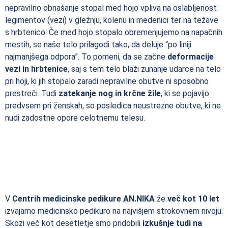
nepravilno obnašanje stopal med hojo vpliva na oslabljenost
legimentov (vezi) v gležnju, kolenu in medenici ter na težave
s hrbtenico. Če med hojo stopalo obremenjujemo na napačnih
mestih, se naše telo prilagodi tako, da deluje “po liniji
najmanjšega odpora”. To pomeni, da se začne
deformacije
vezi in hrbtenice
, saj s tem telo blaži zunanje udarce na telo
pri hoji, ki jih stopalo zaradi nepravilne obutve ni sposobno
prestreči. Tudi
zatekanje nog in krčne žile
, ki se pojavijo
predvsem pri ženskah, so posledica neustrezne obutve, ki ne
nudi zadostne opore celotnemu telesu.
V
Centrih medicinske pedikure AN.NIKA
že
več
kot 10 let
izvajamo medicinsko pedikuro na najvišjem strokovnem nivoju.
Skozi več kot desetletje smo pridobili
izkušnje tudi na