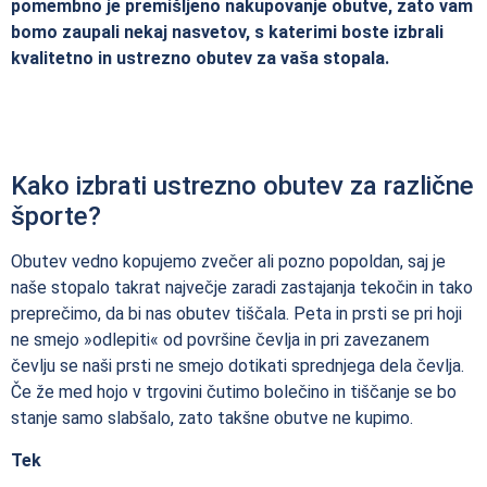
pomembno je premišljeno nakupovanje obutve, zato vam
bomo zaupali nekaj nasvetov, s katerimi boste izbrali
kvalitetno in ustrezno obutev za vaša stopala.
Kako izbrati ustrezno obutev za različne
športe?
Obutev vedno kopujemo zvečer ali pozno popoldan, saj je
naše stopalo takrat največje zaradi zastajanja tekočin in tako
preprečimo, da bi nas obutev tiščala. Peta in prsti se pri hoji
ne smejo »odlepiti« od površine čevlja in pri zavezanem
čevlju se naši prsti ne smejo dotikati sprednjega dela čevlja.
Če že med hojo v trgovini čutimo bolečino in tiščanje se bo
stanje samo slabšalo, zato takšne obutve ne kupimo.
Tek