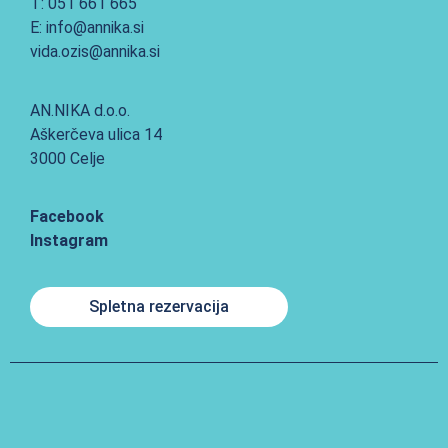
T: 051 661 665
E: info@annika.si
vida.ozis@annika.si
AN.NIKA d.o.o.
Aškerčeva ulica 14
3000 Celje
Facebook
Instagram
Spletna rezervacija