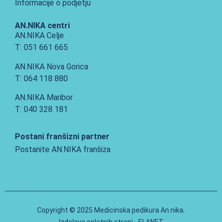
Informacije o podjetju
AN.NIKA centri
AN.NIKA Celje
T: 051 661 665
AN.NIKA Nova Gorica
T: 064 118 880
AN.NIKA Maribor
T: 040 328 181
Postani franšizni partner
Postanite AN.NIKA franšiza
Copyright © 2025 Medicinska pedikura An.nika.
Izdelava spletnih strani - ELANET