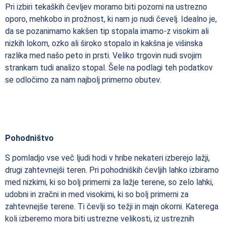
Pri izbiri tekaških čevljev moramo biti pozorni na ustrezno
oporo, mehkobo in prožnost, ki nam jo nudi čevelj. Idealno je,
da se pozanimamo kakšen tip stopala imamo-z visokim ali
nizkih lokom, ozko ali široko stopalo in kakšna je višinska
razlika med našo peto in prsti. Veliko trgovin nudi svojim
strankam tudi analizo stopal. Šele na podlagi teh podatkov
se odločimo za nam najbolj primerno obutev.
Pohodništvo
S pomladjo vse več ljudi hodi v hribe nekateri izberejo lažji,
drugi zahtevnejši teren. Pri pohodniških čevljih lahko izbiramo
med nizkimi, ki so bolj primerni za lažje terene, so zelo lahki,
udobni in zračni in med visokimi, ki so bolj primerni za
zahtevnejše terene. Ti čevlji so težji in majn okorni. Katerega
koli izberemo mora biti ustrezne velikosti, iz ustreznih