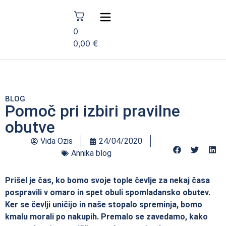
0
0,00
€
BLOG
Pomoč pri izbiri pravilne
obutve
Vida Ozis
24/04/2020
Annika blog
Prišel je čas, ko bomo svoje tople čevlje za nekaj časa
pospravili v omaro in spet obuli spomladansko obutev.
Ker se čevlji uničijo in naše stopalo spreminja, bomo
kmalu morali po nakupih. Premalo se zavedamo, kako