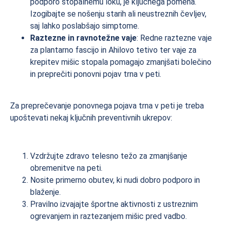
podporo stopalnemu loku, je ključnega pomena.
Izogibajte se nošenju starih ali neustreznih čevljev,
saj lahko poslabšajo simptome.
Raztezne in ravnotežne vaje
: Redne raztezne vaje
za plantarno fascijo in Ahilovo tetivo ter vaje za
krepitev mišic stopala pomagajo zmanjšati bolečino
in preprečiti ponovni pojav trna v peti.
Za preprečevanje ponovnega pojava trna v peti je treba
upoštevati nekaj ključnih preventivnih ukrepov:
Vzdržujte zdravo telesno težo za zmanjšanje
obremenitve na peti.
Nosite primerno obutev, ki nudi dobro podporo in
blaženje.
Pravilno izvajajte športne aktivnosti z ustreznim
ogrevanjem in raztezanjem mišic pred vadbo.