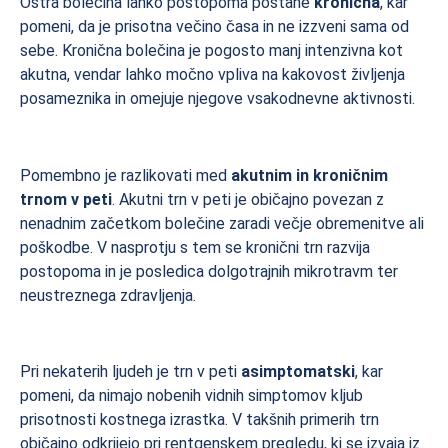
Ostra bolečina lahko postopoma postane
kronična
, kar
pomeni, da je prisotna večino časa in ne izzveni sama od
sebe. Kronična bolečina je pogosto manj intenzivna kot
akutna, vendar lahko močno vpliva na kakovost življenja
posameznika in omejuje njegove vsakodnevne aktivnosti.
Pomembno je razlikovati med
akutnim in kroničnim
trnom v peti
. Akutni trn v peti je običajno povezan z
nenadnim začetkom bolečine zaradi večje obremenitve ali
poškodbe. V nasprotju s tem se kronični trn razvija
postopoma in je posledica dolgotrajnih mikrotravm ter
neustreznega zdravljenja.
Pri nekaterih ljudeh je trn v peti
asimptomatski
, kar
pomeni, da nimajo nobenih vidnih simptomov kljub
prisotnosti kostnega izrastka. V takšnih primerih trn
običajno odkrijejo pri rentgenskem pregledu, ki se izvaja iz