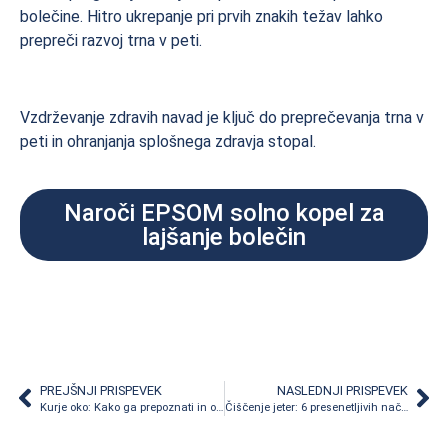
bolečine. Hitro ukrepanje pri prvih znakih težav lahko
prepreči razvoj trna v peti.
Vzdrževanje zdravih navad je ključ do preprečevanja trna v
peti in ohranjanja splošnega zdravja stopal.
Naroči EPSOM solno kopel za
lajšanje bolečin
PREJŠNJI PRISPEVEK
NASLEDNJI PRISPEVEK
Kurje oko: Kako ga prepoznati in odpraviti brez bolečin
Čiščenje jeter: 6 presenetljivih načinov za izboljšanje zdravja