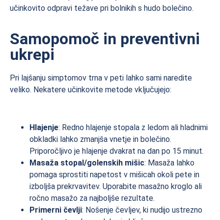
učinkovito odpravi težave pri bolnikih s hudo bolečino.
Samopomoč in preventivni
ukrepi
Pri lajšanju simptomov trna v peti lahko sami naredite
veliko. Nekatere učinkovite metode vključujejo:
Hlajenje
: Redno hlajenje stopala z ledom ali hladnimi
obkladki lahko zmanjša vnetje in bolečino.
Priporočljivo je hlajenje dvakrat na dan po 15 minut.
Masaža stopal/golenskih mišic
: Masaža lahko
pomaga sprostiti napetost v mišicah okoli pete in
izboljša prekrvavitev. Uporabite masažno kroglo ali
ročno masažo za najboljše rezultate.
Primerni čevlji
: Nošenje čevljev, ki nudijo ustrezno