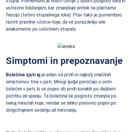
stopal. Pomembno je nositi čevlje z dobro podporo loka in
ustrezno blaženjem, kar zmanjšuje pritisk na plantarno
fascijo (tetivo stopalnega loka). Prav tako je pomembno
razviti pravilne vzorce hoje, da se porazdelijo sile
enakomerno po celotnem stopalu
Simptomi in prepoznavanje
Bolečina zjutraj
je eden od prvih in najbolj značilnih
simptomov trna v peti. Mnogi ljudje poročajo o ostri
bolečini v peti, ki se pojavi ob prvih korakih po daljšem
počitku ali spanju. Ta bolečina se pogosto zmanjša po
nekaj minutah hoje, vendar se lahko ponovno pojavi po
dolgotrajnem sedenju ali mirovanju.