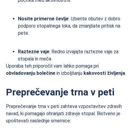
počitka med aktivnostmi.
Nosite primerne čevlje
: Izberite obutev z dobro
podporo stopalnega loka, da zmanjšate pritisk na
pete.
Raztezne vaje
: Redno izvajajte raztezne vaje za
stopala in meča.
Uporaba teh priporočil vam lahko pomaga pri
obvladovanju bolečine
in izboljšanju
kakovosti življenja
.
Preprečevanje trna v peti
Preprečevanje trna v peti zahteva vzpostavitev zdravih
navad, ki pomagajo ohranjati zdravje stopal. Bistveno je
upoštevati naslednje smernice: