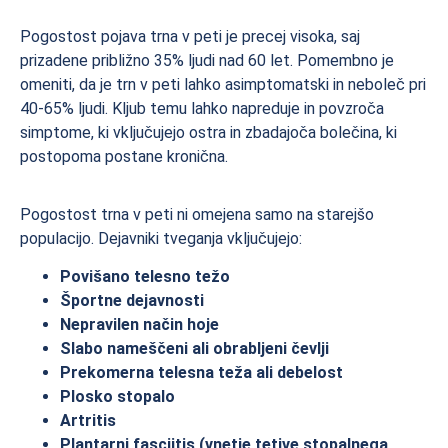
Pogostost pojava trna v peti je precej visoka, saj
prizadene približno 35% ljudi nad 60 let. Pomembno je
omeniti, da je trn v peti lahko asimptomatski in neboleč pri
40-65% ljudi. Kljub temu lahko napreduje in povzroča
simptome, ki vključujejo ostra in zbadajoča bolečina, ki
postopoma postane kronična.
Pogostost trna v peti ni omejena samo na starejšo
populacijo. Dejavniki tveganja vključujejo:
Povišano telesno težo
Športne dejavnosti
Nepravilen način hoje
Slabo nameščeni ali obrabljeni čevlji
Prekomerna telesna teža ali debelost
Plosko stopalo
Artritis
Plantarni fasciitis (vnetje tetive stopalnega