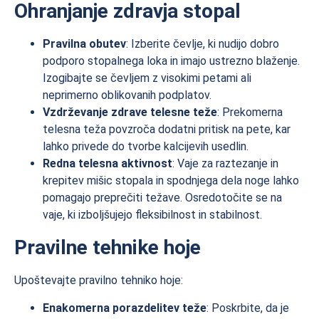
Ohranjanje zdravja stopal
Pravilna obutev
: Izberite čevlje, ki nudijo dobro
podporo stopalnega loka in imajo ustrezno blaženje.
Izogibajte se čevljem z visokimi petami ali
neprimerno oblikovanih podplatov.
Vzdrževanje zdrave telesne teže
: Prekomerna
telesna teža povzroča dodatni pritisk na pete, kar
lahko privede do tvorbe kalcijevih usedlin.
Redna telesna aktivnost
: Vaje za raztezanje in
krepitev mišic stopala in spodnjega dela noge lahko
pomagajo preprečiti težave. Osredotočite se na
vaje, ki izboljšujejo fleksibilnost in stabilnost.
Pravilne tehnike hoje
Upoštevajte pravilno tehniko hoje:
Enakomerna porazdelitev teže
: Poskrbite, da je