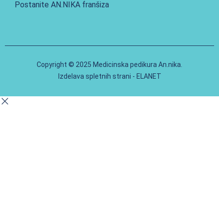
Postanite AN.NIKA franšiza
Copyright © 2025 Medicinska pedikura An.nika.
Izdelava spletnih strani - ELANET