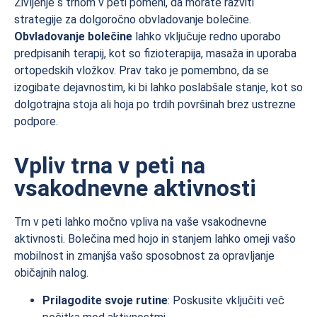
Življenje s trnom v peti pomeni, da morate razviti
strategije za dolgoročno obvladovanje bolečine.
Obvladovanje bolečine
lahko vključuje redno uporabo
predpisanih terapij, kot so fizioterapija, masaža in uporaba
ortopedskih vložkov. Prav tako je pomembno, da se
izogibate dejavnostim, ki bi lahko poslabšale stanje, kot so
dolgotrajna stoja ali hoja po trdih površinah brez ustrezne
podpore.
Vpliv trna v peti na
vsakodnevne aktivnosti
Trn v peti lahko močno vpliva na vaše vsakodnevne
aktivnosti. Bolečina med hojo in stanjem lahko omeji vašo
mobilnost in zmanjša vašo sposobnost za opravljanje
običajnih nalog.
Prilagodite svoje rutine
: Poskusite vključiti več