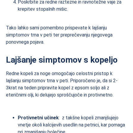
Poskrbite za redne raztezne in ravnotežne vaje za
krepitev stopalnih mišic.
Tako lahko sami pomembno prispevate k lajšanju
simptomov trna v peti ter preprečevanju njegovega
ponovnega pojava.
Lajšanje simptomov s kopeljo
Redne kopeli za noge omogočajo celostni pristop k
lajšanju simptomov trna v peti. Priporočeno je, da si 2-
3krat na teden pripravite kopel z epsom soljo ali z
eteričnimi olji, ki delujejo sproščujoče in protivnetno.
Protivnetni učinek
: z takšne kopeli zmanjšujejo
vnetje okoli kalcijevih usedlin na petnici, kar pomaga
pri zmanjšanju bolečine.