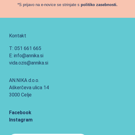
*S prijavo na e-novice se strinjate s
politiko zasebnosti.
Kontakt
T: 051 661 665
E: info@annika.si
vida.ozis@annika.si
AN.NIKA d.o.o.
Aškerčeva ulica 14
3000 Celje
Facebook
Instagram