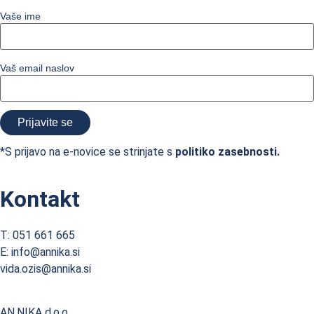
Vaše ime
Vaš email naslov
*S prijavo na e-novice se strinjate s
politiko zasebnosti.
Kontakt
T: 051 661 665
E: info@annika.si
vida.ozis@annika.si
AN.NIKA d.o.o.