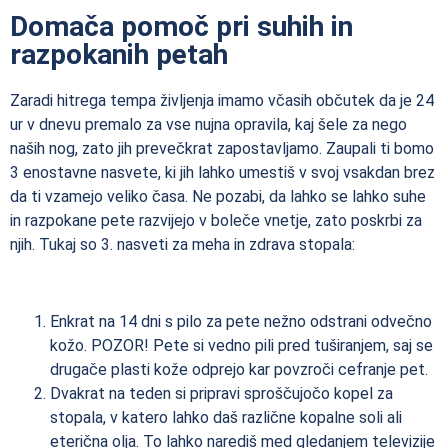
Domača pomoč pri suhih in
razpokanih petah
Zaradi hitrega tempa življenja imamo včasih občutek da je 24
ur v dnevu premalo za vse nujna opravila, kaj šele za nego
naših nog, zato jih prevečkrat zapostavljamo. Zaupali ti bomo
3 enostavne nasvete, ki jih lahko umestiš v svoj vsakdan brez
da ti vzamejo veliko časa. Ne pozabi, da lahko se lahko suhe
in razpokane pete razvijejo v boleče vnetje, zato poskrbi za
njih. Tukaj so 3. nasveti za meha in zdrava stopala:
Enkrat na 14 dni s pilo za pete nežno odstrani odvečno
kožo. POZOR! Pete si vedno pili pred tuširanjem, saj se
drugače plasti kože odprejo kar povzroči cefranje pet.
Dvakrat na teden si pripravi sproščujočo kopel za
stopala, v katero lahko daš različne kopalne soli ali
eterična olja. To lahko narediš med gledanjem televizije