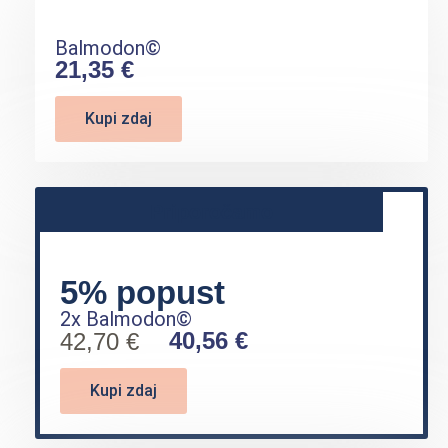
Balmodon©
21,35 €
Kupi zdaj
Priporočamo
5% popust
2x Balmodon©
40,56 €
42,70 €
Kupi zdaj