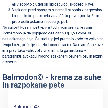
ali v soboto zjutraj ob sproščujoči skodelici kave.
Vsak dan pred spanjem si namaži stopala z negovalno
kremo, ki bo poskrbela za zaščito povrhnjice kože in
preprečila pokanje in sušenje pet.
Na suhost kože in pet vpliva tudi način prehranjevanja.
Pomembno je da popijemo čez dan vsaj 1,5 l vode ali
nesladkanega čaja. Če tudi ti piješ premalo vode to vpliva na
tvojo kožo, počutje in celo koncentracijo. Na elastično kože
ima prav tako velik vpliv vitamin E, ki ga najdemo v
paradižniku, avokadu, hladno stiskanem olivnem olju in raznih
oreščkih.
Balmodon© - krema za suhe
in razpokane pete
Balmodon©