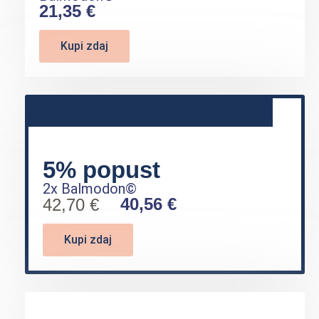
21,35 €
Kupi zdaj
Priporočamo
5% popust
2x Balmodon©
40,56 €
42,70 €
Kupi zdaj