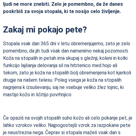
ljudi ne more znebiti. Zelo je pomembno, da že danes
poskrbiš za svoja stopala, ki te nosijo celo življenje.
Zakaj mi pokajo pete?
Stopala vsak dan 365 dni v letu obremenjujemo, zato je zelo
pomembno, da jih tudi vsak dan namenimo nekaj pozornosti.
Koža na stopalih in petah ima skupaj s gležnji, koleni in kolki
funkcijo lajšanja delovanja sil na hrbtenico med hojo ali
tekom, zato je koža na stopalih bolj obremenjena kot kjerkoli
drugje na našem telesu. Poleg vsega je koža na stopalih
nagnjena k izsuševanju, saj ne vsebuje veliko žlez lojnic, ki
mastijo kožo in ščitijo povrhnjico.
Če opaziš na svojih stopalih suho kožo ali celo pokanje pet, je
lahko vzrokov veliko. Najpogostejši vzrok za razpokane pete
je neustrezna nega. Čeprav si stopala mažeš vsak dan s