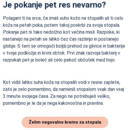
Je pokanje pet res nevarno?
Polagam ti na srce, če imaš suho kožo na stopalih ali ti celo
koža na petah poka, potem takoj poskrbi za svoja stopala.
Pokanje pet ni tako nedolžno kot večina misli. Razpoke, ki
nastanejo na petah se lahko čez čas razširijo in postanejo
globje. S tem se omogoči boljši prehod za glivice in bakterije
v tvoje podkožje in krvni obtok. Prvi znak razvoja bakterij v
razpokah pet je boleč ali celo pekoč občutek med hojo.
Kot vidiš lahko suha koža na stopalih vodi v resne zaplete,
zato je zelo pomembno, da nameniš stopalom vsak dan vsaj
3 minute svojega časa. Za nego ne potrebuješ veliko,
pomembno je le da je nega kakovostna in pravilna.
Želim negovalno kremo za stopala