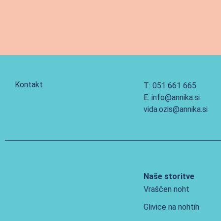
Kontakt
T: 051 661 665
E: info@annika.si
vida.ozis@annika.si
Naše storitve
Vraščen noht
Glivice na nohtih