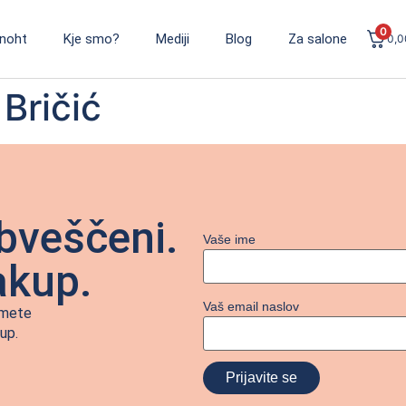
0
noht
Kje smo?
Mediji
Blog
Za salone
0,
Bričić
bveščeni.
Vaše ime
akup.
Vaš email naslov
jmete
up.