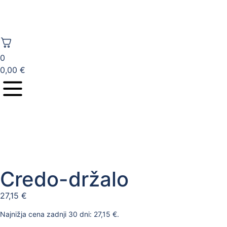
0
0,00
€
Credo-držalo
27,15
€
Najnižja cena zadnji 30 dni:
27,15
€
.