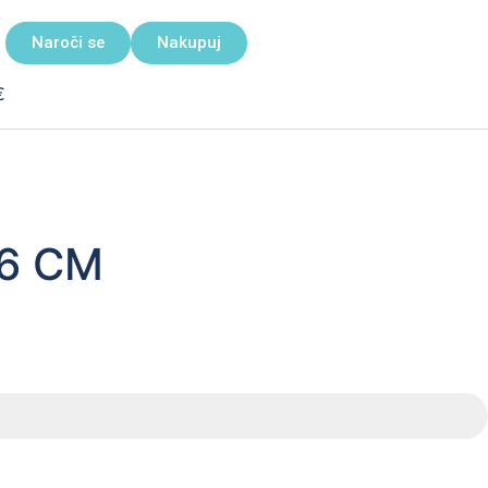
Naroči se
Nakupuj
€
Z6 CM