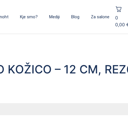
noht
Kje smo?
Mediji
Blog
Za salone
0
0,00
 KOŽICO – 12 CM, RE