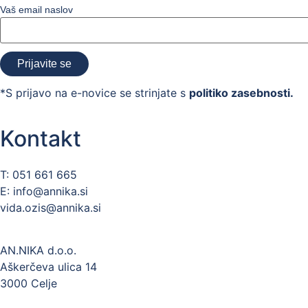
Vaš email naslov
*S prijavo na e-novice se strinjate s
politiko zasebnosti.
Kontakt
T: 051 661 665
E: info@annika.si
vida.ozis@annika.si
AN.NIKA d.o.o.
Aškerčeva ulica 14
3000 Celje