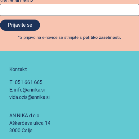
Vaš email naslov
*S prijavo na e-novice se strinjate s
politiko zasebnosti.
Kontakt
T: 051 661 665
E: info@annika.si
vida.ozis@annika.si
AN.NIKA d.o.o.
Aškerčeva ulica 14
3000 Celje