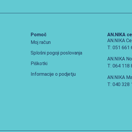
Pomoč
AN.NIKA ce
AN.NIKA Ce
Moj račun
T: 051 661
Splošni pogoji poslovanja
AN.NIKA No
Piškotki
T: 064 118
Informacije o podjetju
AN.NIKA Ma
T: 040 328