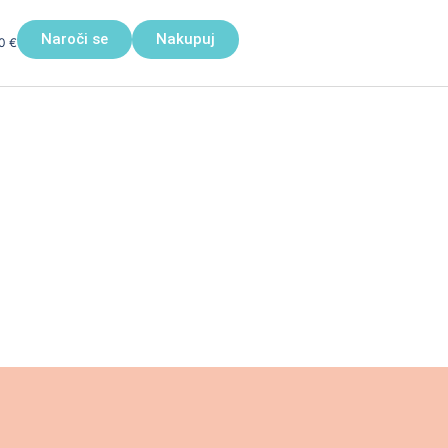
Naroči se
Nakupuj
00
€