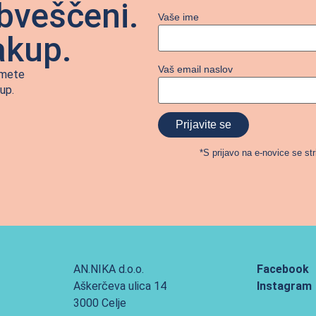
bveščeni.
Vaše ime
akup.
Vaš email naslov
jmete
up.
*S prijavo na e-novice se str
AN.NIKA d.o.o.
Facebook
Aškerčeva ulica 14
Instagram
3000 Celje