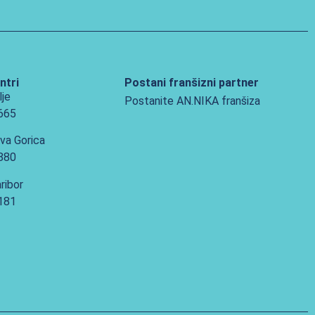
ntri
Postani franšizni partner
lje
Postanite AN.NIKA franšiza
 665
va Gorica
 880
ribor
 181