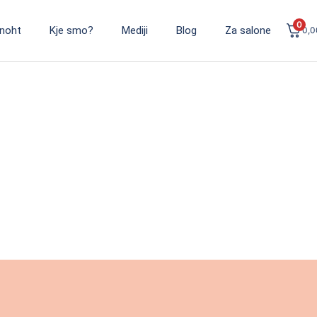
0
noht
Kje smo?
Mediji
Blog
Za salone
0,