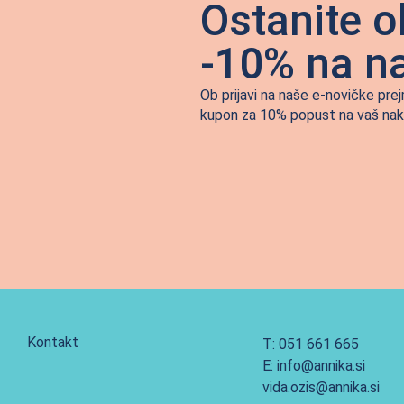
Ostanite o
-10% na n
Ob prijavi na naše e-novičke pre
kupon za 10% popust na vaš nak
Kontakt
T: 051 661 665
E: info@annika.si
vida.ozis@annika.si