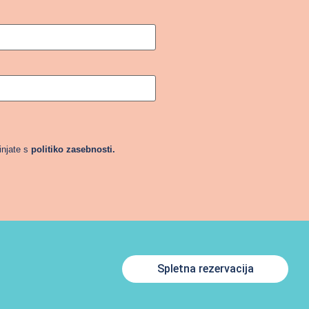
injate s
politiko zasebnosti.
Spletna rezervacija