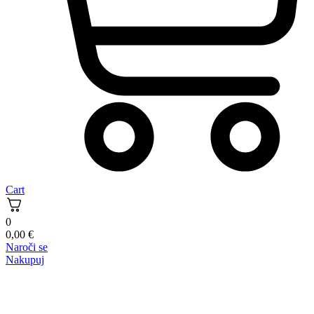
Cart
0
0,00
€
Naroči se
Nakupuj