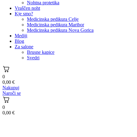
Nohtna protetika
Vraščen noht
Kje smo?
Medicinska pedikura Celje
Medicinska pedikura Maribor
Medicinska pedikura Nova Gorica
Mediji
Blog
Za salone
Brusne kapice
Svedri
0
0,00
€
Nakupuj
Naroči se
0
0,00
€