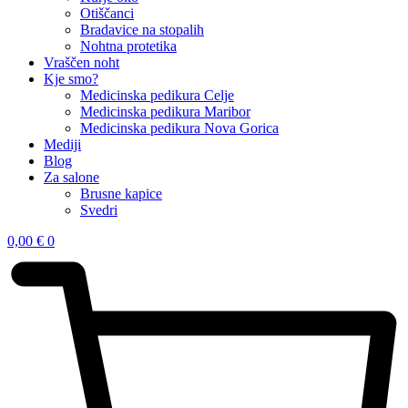
Otiščanci
Bradavice na stopalih
Nohtna protetika
Vraščen noht
Kje smo?
Medicinska pedikura Celje
Medicinska pedikura Maribor
Medicinska pedikura Nova Gorica
Mediji
Blog
Za salone
Brusne kapice
Svedri
0,00
€
0