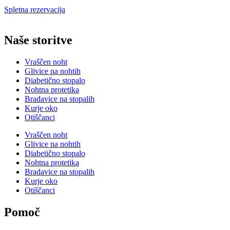
Spletna rezervacija
Naše storitve
Vraščen noht
Glivice na nohtih
Diabetično stopalo
Nohtna protetika
Bradavice na stopalih
Kurje oko
Otiščanci
Vraščen noht
Glivice na nohtih
Diabetično stopalo
Nohtna protetika
Bradavice na stopalih
Kurje oko
Otiščanci
Pomoč