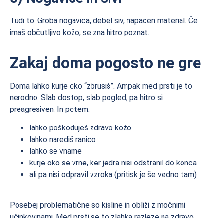
Tudi to. Groba nogavica, debel šiv, napačen material. Če
imaš občutljivo kožo, se zna hitro poznat.
Zakaj doma pogosto ne gre
Doma lahko kurje oko “zbrusiš”. Ampak med prsti je to
nerodno. Slab dostop, slab pogled, pa hitro si
preagresiven. In potem:
lahko poškoduješ zdravo kožo
lahko narediš ranico
lahko se vname
kurje oko se vrne, ker jedra nisi odstranil do konca
ali pa nisi odpravil vzroka (pritisk je še vedno tam)
Posebej problematične so kisline in obliži z močnimi
učinkovinami. Med prsti se to zlahka razleze na zdravo