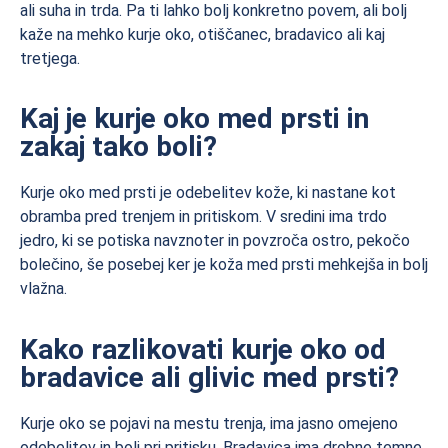
ali suha in trda. Pa ti lahko bolj konkretno povem, ali bolj
kaže na mehko kurje oko, otiščanec, bradavico ali kaj
tretjega.
Kaj je kurje oko med prsti in
zakaj tako boli?
Kurje oko med prsti je odebelitev kože, ki nastane kot
obramba pred trenjem in pritiskom. V sredini ima trdo
jedro, ki se potiska navznoter in povzroča ostro, pekočo
bolečino, še posebej ker je koža med prsti mehkejša in bolj
vlažna.
Kako razlikovati kurje oko od
bradavice ali glivic med prsti?
Kurje oko se pojavi na mestu trenja, ima jasno omejeno
odebelitev in boli pri pritisku. Bradavica ima drobne temne