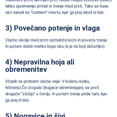
lahko spremenijo pritisk in trenje med prsti. Tako se kurje
oko naredi na “čudnem” mestu, kjer ga prej nikoli ni bilo.
3) Povečano potenje in vlaga
Vlažno okolje med prsti razmehča kožo in poveča trenje.
In potem dobiš mehko kurje oko, ki je še bolj občutljivo.
4) Nepravilna hoja ali
obremenitev
Včasih se problem začne višje. V kolenu, kolku,
hrbtenici.Če stopalo drugače obremenjuješ, se prsti
drugače “zložijo” v čevlju. In potem trenje pride tam, kjer
ga prej ni bilo.
5) Nogavice in šivi