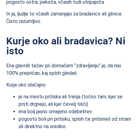
pogosto ostra, pekoča, včasih tudi utripajoča.
In ja, ljudje to včasih zamenjajo za bradavico ali glivice.
Čisto razumljivo.
Kurje oko ali bradavica? Ni
isto
Ena glavnih težav pri domačem “zdravljenju” je, da nisi
100% prepričan, kaj sploh gledaš.
Kurje oko običajno:
je na mestu pritiska ali trenja (točno tam, kjer se
prsti drgnejo, ali kjer čevelj tišči)
ima bolj jasno omejeno odebelitev
pogosto boli pri pritisku, sploh če pritisneš od strani
ali direktno na sredino