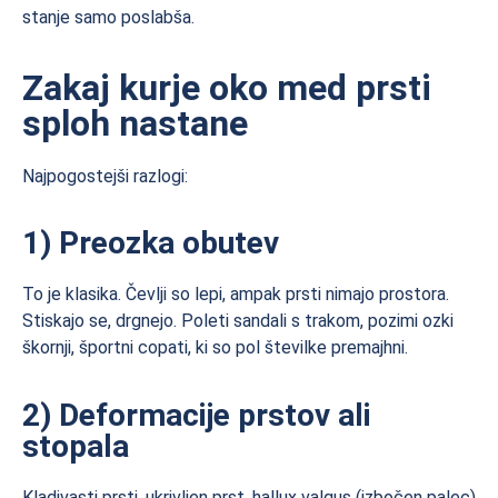
stanje samo poslabša.
Zakaj kurje oko med prsti
sploh nastane
Najpogostejši razlogi:
1) Preozka obutev
To je klasika. Čevlji so lepi, ampak prsti nimajo prostora.
Stiskajo se, drgnejo. Poleti sandali s trakom, pozimi ozki
škornji, športni copati, ki so pol številke premajhni.
2) Deformacije prstov ali
stopala
Kladivasti prsti, ukrivljen prst, hallux valgus (izbočen palec)