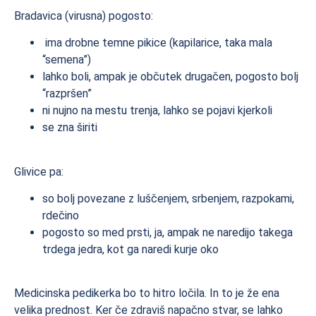
Bradavica (virusna) pogosto:
ima drobne temne pikice (kapilarice, taka mala
“semena”)
lahko boli, ampak je občutek drugačen, pogosto bolj
“razpršen”
ni nujno na mestu trenja, lahko se pojavi kjerkoli
se zna širiti
Glivice pa:
so bolj povezane z luščenjem, srbenjem, razpokami,
rdečino
pogosto so med prsti, ja, ampak ne naredijo takega
trdega jedra, kot ga naredi kurje oko
Medicinska pedikerka bo to hitro ločila. In to je že ena
velika prednost. Ker če zdraviš napačno stvar, se lahko