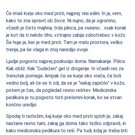
Če imaš kurje oko med prsti, najprej: nisi edini. In ja, vem,
kako te zna spravit ob živce. Ni nujno, da je ogromno,
včasih je čisto majhna, trda pikica, pa vseeno… vsak korak
je kot da ti nekdo tiho, vztrajno zabija zobotrebec v kožo.
Še huje je, ker je med prsti. Tam je malo prostora, veliko
trenja, pa še vlaga in znoj naredijo svoje.
Ljudje pogosto najprej poskusijo doma. Namakanje. Pilica.
Kak obliž. Kak “čudežen” gel iz drogerije. In včasih res za
trenutek pomaga. Ampak če se kurje oko vrača, če boli
vedno bolj, ali če se ti zdi, da se je “nekaj zapičilo” v kožo,
potem je čas, da pogledaš resno rešitev. Medicinska
pedikura je tu pogosto tisti prelomni korak, ko se stvari
končno uredijo.
Spodaj ti razložim, kaj kurje oko med prsti sploh je, zakaj
nastane ravno tam, zakaj ga doma tako težko odpraviš, in
kako medicinska pedikura to reši. Pa tudi, kdaj je treba biti