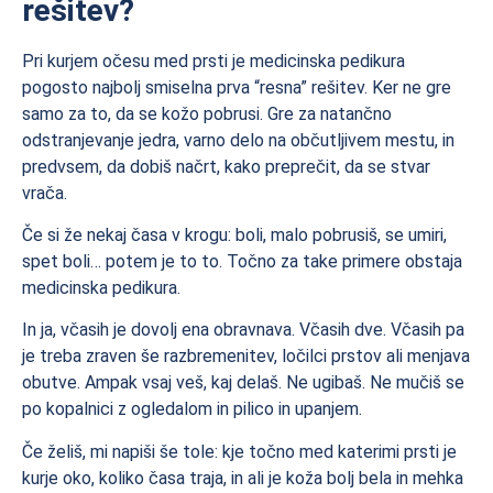
rešitev?
Pri kurjem očesu med prsti je medicinska pedikura
pogosto najbolj smiselna prva “resna” rešitev. Ker ne gre
samo za to, da se kožo pobrusi. Gre za natančno
odstranjevanje jedra, varno delo na občutljivem mestu, in
predvsem, da dobiš načrt, kako preprečit, da se stvar
vrača.
Če si že nekaj časa v krogu: boli, malo pobrusiš, se umiri,
spet boli… potem je to to. Točno za take primere obstaja
medicinska pedikura.
In ja, včasih je dovolj ena obravnava. Včasih dve. Včasih pa
je treba zraven še razbremenitev, ločilci prstov ali menjava
obutve. Ampak vsaj veš, kaj delaš. Ne ugibaš. Ne mučiš se
po kopalnici z ogledalom in pilico in upanjem.
Če želiš, mi napiši še tole: kje točno med katerimi prsti je
kurje oko, koliko časa traja, in ali je koža bolj bela in mehka