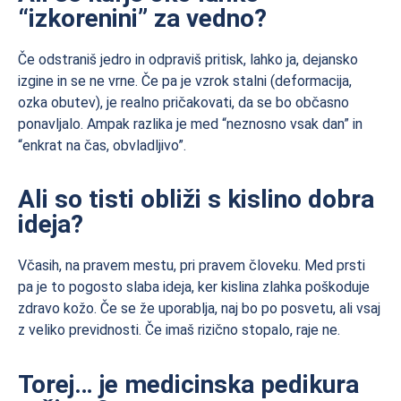
“izkorenini” za vedno?
Če odstraniš jedro in odpraviš pritisk, lahko ja, dejansko
izgine in se ne vrne. Če pa je vzrok stalni (deformacija,
ozka obutev), je realno pričakovati, da se bo občasno
ponavljalo. Ampak razlika je med “neznosno vsak dan” in
“enkrat na čas, obvladljivo”.
Ali so tisti obliži s kislino dobra
ideja?
Včasih, na pravem mestu, pri pravem človeku. Med prsti
pa je to pogosto slaba ideja, ker kislina zlahka poškoduje
zdravo kožo. Če se že uporablja, naj bo po posvetu, ali vsaj
z veliko previdnosti. Če imaš rizično stopalo, raje ne.
Torej… je medicinska pedikura