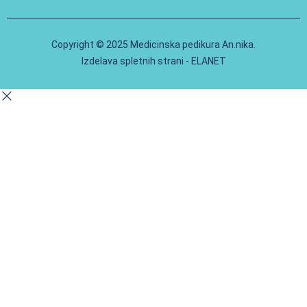
Copyright © 2025 Medicinska pedikura An.nika.
Izdelava spletnih strani - ELANET