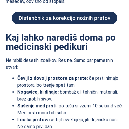
mesecev, odvisno od stopala.
Distančnik za korekcijo nožnih prstov
Kaj lahko narediš doma po
medicinski pedikuri
Ne rabiš desetih izdelkov. Res ne. Samo par pametnih
stvari:
Čevlji z dovolj prostora za prste:
če prsti nimajo
prostora, bo trenje spet tam.
Nogavice, ki dihajo:
bombaž ali tehnični materiali,
brez grobih šivov.
Sušenje med prsti:
po tušu si vzemi 10 sekund več.
Med prsti mora biti suho.
Ločilci prstov:
če ti jih svetujejo, jih dejansko nosi.
Ne samo prvi dan.