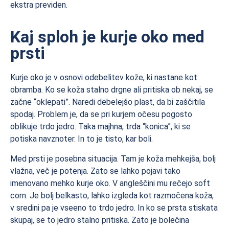
ekstra previden.
Kaj sploh je kurje oko med
prsti
Kurje oko je v osnovi odebelitev kože, ki nastane kot
obramba. Ko se koža stalno drgne ali pritiska ob nekaj, se
začne “oklepati”. Naredi debelejšo plast, da bi zaščitila
spodaj. Problem je, da se pri kurjem očesu pogosto
oblikuje trdo jedro. Taka majhna, trda “konica”, ki se
potiska navznoter. In to je tisto, kar boli.
Med prsti je posebna situacija. Tam je koža mehkejša, bolj
vlažna, več je potenja. Zato se lahko pojavi tako
imenovano mehko kurje oko. V angleščini mu rečejo soft
corn. Je bolj belkasto, lahko izgleda kot razmočena koža,
v sredini pa je vseeno to trdo jedro. In ko se prsta stiskata
skupaj, se to jedro stalno pritiska. Zato je bolečina