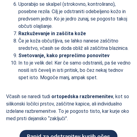
Uporabijo se skalpel (strokovno, kontrolirano),
posebne rezila. Cilj je odstraniti odebeljeno kožo in
predvsem jedro. Ko je jedro zunaj, se pogosto takoj
občuti olajšanje.
Razkuževanje in zaščita kože
Če je koža občutljiva, se lahko nanese zaščitno
sredstvo, včasih se doda obliž ali zaščitna blazinica.
Svetovanje, kako preprečimo ponovitev
In to je velik del. Ker če samo odstraniš, pa še vedno
nosiš isti čevelj in isti pritisk, bo čez nekaj tednov
spet isto. Mogoče manj, ampak spet.
Včasih se naredi tudi
ortopedska razbremenitev
, kot so
silikonski ločilci prstov, zaščitne kapice, ali individualno
izdelane razbremenitve. To je pogosto tisto, kar kurje oko
med prsti dejansko “zaključi”.
Rapid za odstranitev kurjih očes