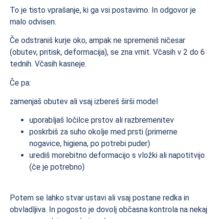
To je tisto vprašanje, ki ga vsi postavimo. In odgovor je
malo odvisen.
Če odstraniš kurje oko, ampak ne spremeniš ničesar
(obutev, pritisk, deformacija), se zna vrnit. Včasih v 2 do 6
tednih. Včasih kasneje.
Če pa:
zamenjaš obutev ali vsaj izbereš širši model
uporabljaš ločilce prstov ali razbremenitev
poskrbiš za suho okolje med prsti (primerne
nogavice, higiena, po potrebi puder)
urediš morebitno deformacijo s vložki ali napotitvijo
(če je potrebno)
Potem se lahko stvar ustavi ali vsaj postane redka in
obvladljiva. In pogosto je dovolj občasna kontrola na nekaj