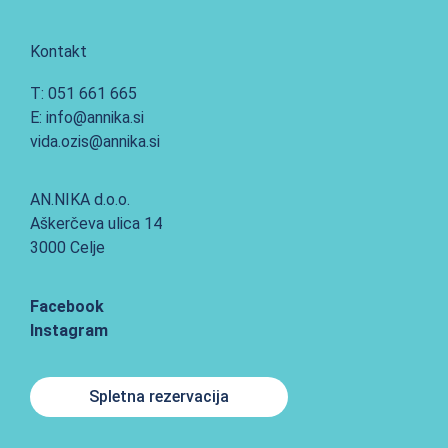
Kontakt
T: 051 661 665
E: info@annika.si
vida.ozis@annika.si
AN.NIKA d.o.o.
Aškerčeva ulica 14
3000 Celje
Facebook
Instagram
Spletna rezervacija