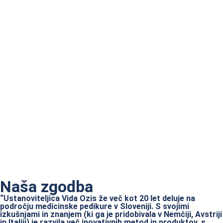
Naša zgodba
“Ustanoviteljica Vida Ozis že več kot 20 let deluje na
področju medicinske pedikure v Sloveniji. S svojimi
izkušnjami in znanjem (ki ga je pridobivala v Nemčiji, Avstriji
in Italiji) je razvila več inovativnih metod in produktov, s