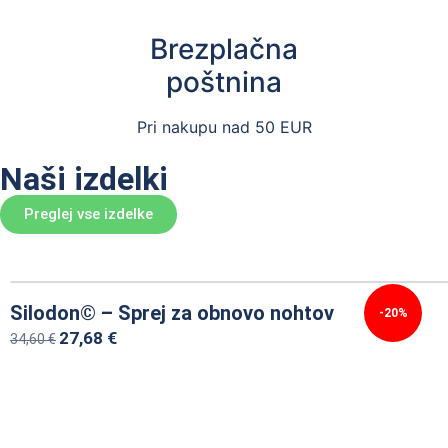
Brezplačna
poštnina
Pri nakupu nad 50 EUR
Naši izdelki
Preglej vse izdelke
Silodon© – Sprej za obnovo nohtov
-20%
27,68
€
34,60
€