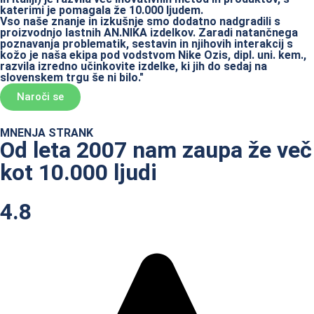
katerimi je pomagala že 10.000 ljudem.
Vso naše znanje in izkušnje smo dodatno nadgradili s
proizvodnjo lastnih AN.NIKA izdelkov. Zaradi natančnega
poznavanja problematik, sestavin in njihovih interakcij s
kožo je naša ekipa pod vodstvom Nike Ozis, dipl. uni. kem.,
razvila izredno učinkovite izdelke, ki jih do sedaj na
slovenskem trgu še ni bilo."
Naroči se
MNENJA STRANK
Od leta 2007 nam zaupa že več
kot 10.000 ljudi
4.8