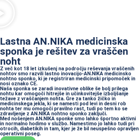
Lastna AN.NIKA medicinska
sponka je rešitev za vraščen
noht
Z več kot 18 let izkušenj na področju reševanja vraščenih
nohtov smo razvili lastno inovacijo-AN.NIKA medicinsko
nohtno sponko, ki je registriran medicinski pripomoček in
nosi oznako CE.
Naša sponka se zaradi inovativne oblike še bolj prilega
nohtu kar omogoči hitrejše in učinkovitejše izboljšanje
težave z vraščanjem nohta. Gre za tanko žičko in
medicinskega jekla, ki se namesti pod levi in desni rob
nohta ter mu omogoči pravilno rast, tudi po tem ko se
zdravljenje z AN.NIKA nohtno sponko zaključi.
Med nošenjem AN.NIKA sponke smo lahko športno aktivni
in normalno hodimo v službo. Namestimo jo lahko tudi pri
otrocih, diabetikih in tam, kjer je že bil neuspešno opravljen
operativni poseg.