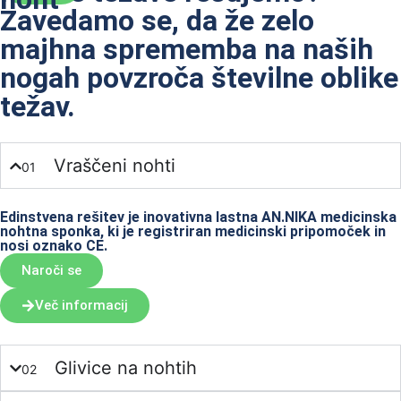
Zavedamo se, da že zelo
majhna sprememba na naših
nogah povzroča številne oblike
težav.
Vraščeni nohti
01
Edinstvena rešitev je inovativna lastna AN.NIKA medicinska
nohtna sponka, ki je registriran medicinski pripomoček in
nosi oznako CE.
Naroči se
Več informacij
Glivice na nohtih
02