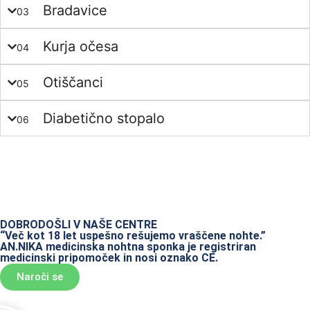
Bradavice
03
Kurja očesa
04
Otiščanci
05
Diabetično stopalo
06
DOBRODOŠLI V NAŠE CENTRE
“Več kot 18 let uspešno rešujemo vraščene nohte.”
AN.NIKA medicinska nohtna sponka je registriran
medicinski pripomoček in nosi oznako CE.
Naroči se