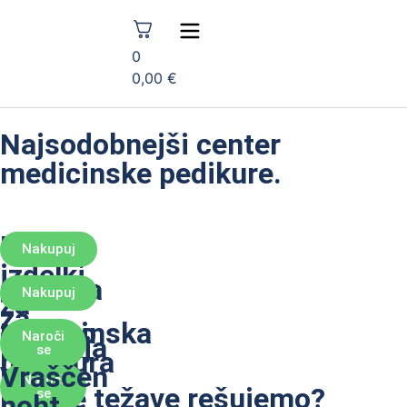
0
0,00
€
Najsodobnejši center
medicinske pedikure.
Naši
Nakupuj
izdelki
Oprema
Nakupuj
za
za
osebno
Medicinska
Naroči
podjetja
se
nego
pedikura
Vraščen
Naroči
Katere težave rešujemo?
se
noht